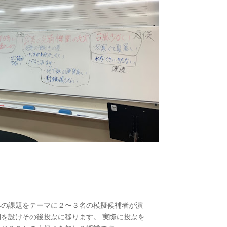
界の課題をテーマに２〜３名の模擬候補者が演
を設けその後投票に移ります。 実際に投票を