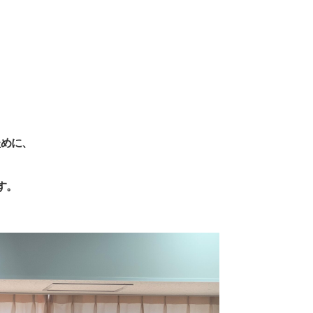
ために、
す。