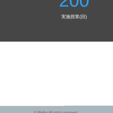
200
実施授業(回)
©︎ Mielka All rights reserved.