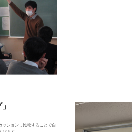
プ」
カッションし比較することで自
学びます。